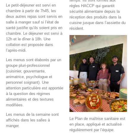
temps. Ils sont formés aux
Le petit-déjeuner est servi en
règles HACCP qui garantit
chambre à partir de 7h45, les
sécurité alimentaire depuis la
deux autres repas sont servis en
réception des produits dans la
salle à manger sauf si l’état de
cuisine jusque dans l’assiette du
santé justifie qu’ils soient pris en
résident.
chambre. Le déjeuner est servi à
12h et le dîner à 18h. Une
collation est proposée dans
l’après-midi.
Les menus sont élaborés par un
groupe pluri-professionnel
(cuisinier, gouvernante,
animatrice, psychologue et
personnel soignant). Une
attention particulière est apportée
à la question des régimes
alimentaires et des textures
modifiées.
Les menus de la semaine sont
Le Plan de maîtrise sanitaire est
affichés dans les salles à
en place, appliqué et actualisé
manger.
régulièrement par l’équipe.