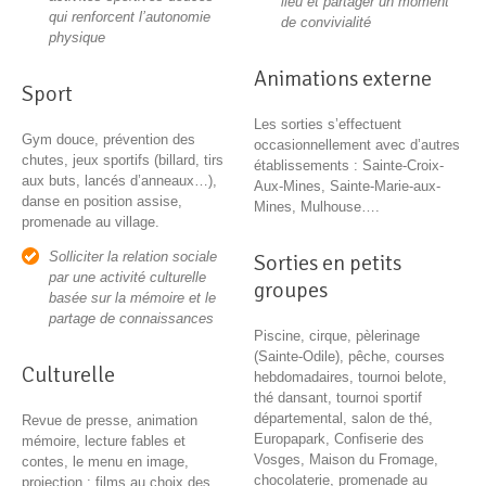
lieu et partager un moment
qui renforcent l’autonomie
de convivialité
physique
Animations externe
Sport
Les sorties s’effectuent
Gym douce, prévention des
occasionnellement avec d’autres
chutes, jeux sportifs (billard, tirs
établissements : Sainte-Croix-
aux buts, lancés d’anneaux…),
Aux-Mines, Sainte-Marie-aux-
danse en position assise,
Mines, Mulhouse….
promenade au village.
Solliciter la relation sociale
Sorties en petits
par une activité culturelle
groupes
basée sur la mémoire et le
partage de connaissances
Piscine, cirque, pèlerinage
(Sainte-Odile), pêche, courses
Culturelle
hebdomadaires, tournoi belote,
thé dansant, tournoi sportif
départemental, salon de thé,
Revue de presse, animation
Europapark, Confiserie des
mémoire, lecture fables et
Vosges, Maison du Fromage,
contes, le menu en image,
chocolaterie, promenade au
projection : films au choix des