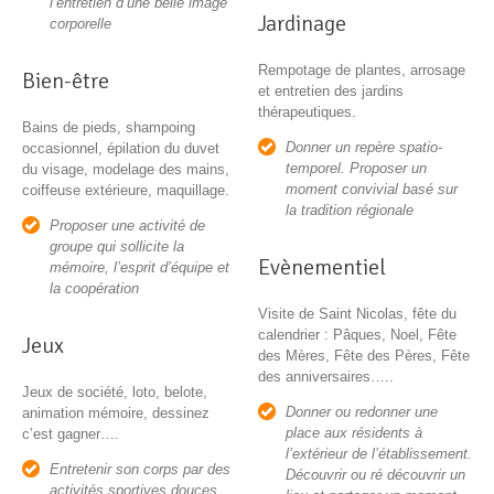
l’entretien d’une belle image
Jardinage
corporelle
Rempotage de plantes, arrosage
Bien-être
et entretien des jardins
thérapeutiques.
Bains de pieds, shampoing
Donner un repère spatio-
occasionnel, épilation du duvet
temporel. Proposer un
du visage, modelage des mains,
moment convivial basé sur
coiffeuse extérieure, maquillage.
la tradition régionale
Proposer une activité de
groupe qui sollicite la
Evènementiel
mémoire, l’esprit d’équipe et
la coopération
Visite de Saint Nicolas, fête du
calendrier : Pâques, Noel, Fête
Jeux
des Mères, Fête des Pères, Fête
des anniversaires…..
Jeux de société, loto, belote,
Donner ou redonner une
animation mémoire, dessinez
place aux résidents à
c’est gagner….
l’extérieur de l’établissement.
Entretenir son corps par des
Découvrir ou ré découvrir un
activités sportives douces