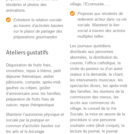
village, l’Ecomusée…..
résidents et photos des
animations.
Proposer aux résidents de
redevenir acteur dans sa vie
Entretenir la relation sociale
sociale. Maintenir le lien
au travers d’activités basées
social à travers des actions
sur le plaisir de partager des
multiples telles :
préparations gourmandes
Les journaux quotidiens
Ateliers gustatifs
distribués aux personnes
abonnées, la distribution du
courrier, l’office catholique, la
Dégustation de fruits frais,
visite du pasteur ou d’un autre
smoothies, repas à thème, petit
orateur à la demande, le chant,
déjeuner thématique, atelier
les intervenants musicaux, les
pâtisserie, compote, après-midi
spectacles divers, les après-midi
gaufres ou crêpes, goûter
des familles, les réunions de la
d’anniversaire avec les familles,
commission des menus, les
préparation de fruits frais de
accès aux commerces du
saison, repas thérapeutique.
village, le conseil de la Vie
Sociale, la mise en œuvre de la
Maintenir l’autonomie physique et
procédure si une personne
sociale par la pratique en
souhaite voter (droit civique), la
commun d’activités basées sur
lecture du journal, le journal
les arts et le bricolage