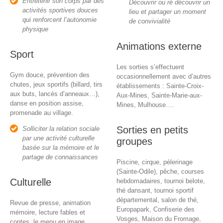
Entretenir son corps par des
Découvrir ou ré découvrir un
activités sportives douces
lieu et partager un moment
qui renforcent l’autonomie
de convivialité
physique
Animations externe
Sport
Les sorties s’effectuent
Gym douce, prévention des
occasionnellement avec d’autres
chutes, jeux sportifs (billard, tirs
établissements : Sainte-Croix-
aux buts, lancés d’anneaux…),
Aux-Mines, Sainte-Marie-aux-
danse en position assise,
Mines, Mulhouse….
promenade au village.
Sorties en petits
Solliciter la relation sociale
par une activité culturelle
groupes
basée sur la mémoire et le
partage de connaissances
Piscine, cirque, pèlerinage
(Sainte-Odile), pêche, courses
Culturelle
hebdomadaires, tournoi belote,
thé dansant, tournoi sportif
départemental, salon de thé,
Revue de presse, animation
Europapark, Confiserie des
mémoire, lecture fables et
Vosges, Maison du Fromage,
contes, le menu en image,