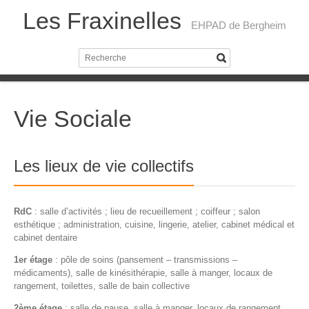
Les Fraxinelles
EHPAD de Bergheim
Vie Sociale
Les lieux de vie collectifs
RdC
: salle d’activités ; lieu de recueillement ; coiffeur ; salon
esthétique ; administration, cuisine, lingerie, atelier, cabinet médical et
cabinet dentaire
1er étage
: pôle de soins (pansement – transmissions –
médicaments), salle de kinésithérapie, salle à manger, locaux de
rangement, toilettes, salle de bain collective
2ème étage
: salle de pause, salle à manger, locaux de rangement,