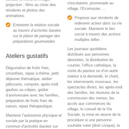
chocolaterie, promenade au
projection : films au choix des
village, l’Ecomusée…..
résidents et photos des
animations.
Proposer aux résidents de
redevenir acteur dans sa vie
Entretenir la relation sociale
sociale. Maintenir le lien
au travers d’activités basées
social à travers des actions
sur le plaisir de partager des
multiples telles :
préparations gourmandes
Les journaux quotidiens
distribués aux personnes
Ateliers gustatifs
abonnées, la distribution du
courrier, l’office catholique, la
Dégustation de fruits frais,
visite du pasteur ou d’un autre
smoothies, repas à thème, petit
orateur à la demande, le chant,
déjeuner thématique, atelier
les intervenants musicaux, les
pâtisserie, compote, après-midi
spectacles divers, les après-midi
gaufres ou crêpes, goûter
des familles, les réunions de la
d’anniversaire avec les familles,
commission des menus, les
préparation de fruits frais de
accès aux commerces du
saison, repas thérapeutique.
village, le conseil de la Vie
Sociale, la mise en œuvre de la
Maintenir l’autonomie physique et
procédure si une personne
sociale par la pratique en
souhaite voter (droit civique), la
commun d’activités basées sur